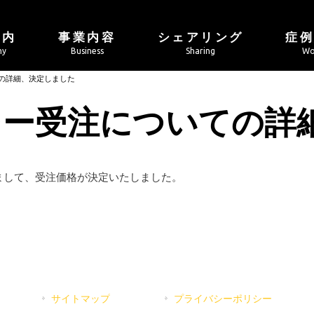
案内
事業内容
シェアリング
症
ny
Business
Sharing
Wo
ての詳細、決定しました
ンレー受注についての
きまして、受注価格が決定いたしました。
サイトマップ
プライバシーポリシー