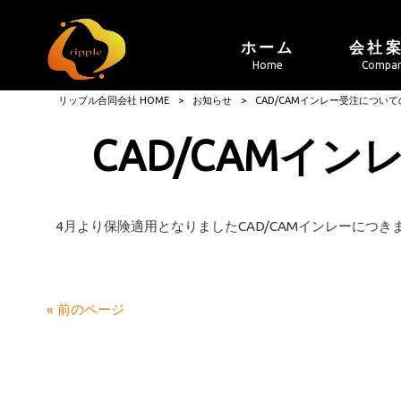
ホーム
会社
Home
Compa
リップル合同会社 HOME
>
お知らせ
>
CAD/CAMインレー受注につい
CAD/CAMイ
4月より保険適用となりましたCAD/CAMインレーにつ
« 前のページ